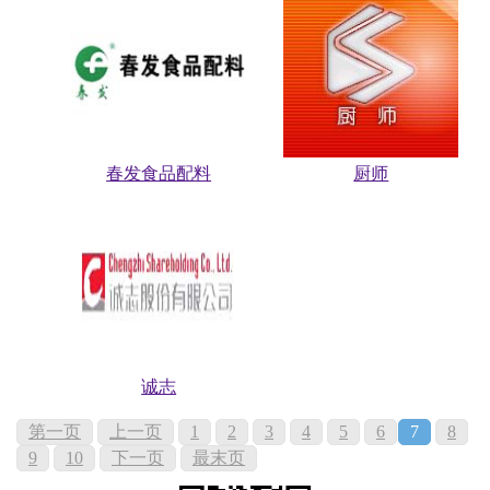
春发食品配料
厨师
诚志
第一页
上一页
1
2
3
4
5
6
7
8
9
10
下一页
最末页