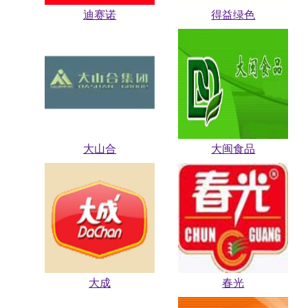
迪赛诺
得益绿色
大山合
大闽食品
大成
春光