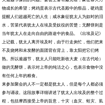
物成长的希望；烤鸡蛋表示古代圣殿中的祭品，硬鸡蛋
提醒人们超越死亡的人生；咸水象征犹太人为奴时的泪
水，苦菜代表犹太人在埃及受奴役的苦楚；无酵饼则是
当年犹太人在走向自由的路途中的食品。《出埃及记》
上记载，犹太人离开埃及时，由于行走匆忙，他们把来
不及烧烤和未发酵的面团背在背上，靠太阳把它们烤
熟。所以逾越节，犹太人只能吃新收大麦（在古代哈）
做的无酵饼，表示对上帝的纯洁之心，也表示食物中没
有任何上年的粮食。
来参加聚会的人不一定都是犹太人，但是每个人都必须
参与诵读。这段故事详细讲述了犹太人出埃及的整个过
程，包括摩西接受上帝的旨意，十灾（血灾、蛙灾、虱