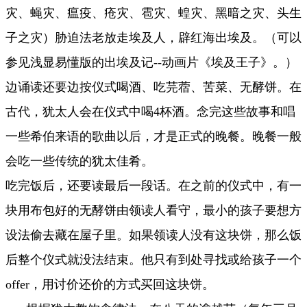
灾、蝇灾、瘟疫、疮灾、雹灾、蝗灾、黑暗之灾、头生
子之灾）胁迫法老放走埃及人，辟红海出埃及。（可以
参见浅显易懂版的出埃及记--动画片《埃及王子》。）
边诵读还要边按仪式喝酒、吃芫蓿、苦菜、无酵饼。在
古代，犹太人会在仪式中喝4杯酒。念完这些故事和唱
一些希伯来语的歌曲以后，才是正式的晚餐。晚餐一般
会吃一些传统的犹太佳肴。
吃完饭后，还要读最后一段话。在之前的仪式中，有一
块用布包好的无酵饼由领读人看守，最小的孩子要想方
设法偷去藏在屋子里。如果领读人没有这块饼，那么饭
后整个仪式就没法结束。他只有到处寻找或给孩子一个
offer，用讨价还价的方式买回这块饼。